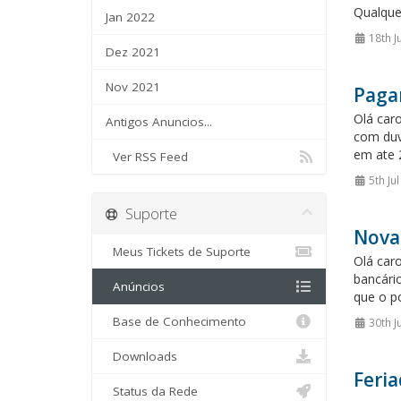
Qualque
Jan 2022
18th J
Dez 2021
Nov 2021
Pagam
Olá car
Antigos Anuncios...
com duv
em ate 
Ver RSS Feed
5th Ju
Suporte
Nova
Meus Tickets de Suporte
Olá car
bancári
Anúncios
que o p
Base de Conhecimento
30th J
Downloads
Feria
Status da Rede