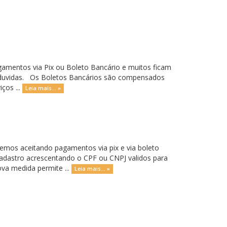
mentos via Pix ou Boleto Bancário e muitos ficam
s duvidas. Os Boletos Bancários são compensados
ços ...
Leia mais... »
emos aceitando pagamentos via pix e via boleto
cadastro acrescentando o CPF ou CNPJ validos para
a medida permite ...
Leia mais... »