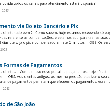
r duvida todos os canais para atendimento estará disponivel
ul 2023
ento via Boleto Bancário e PIx
os cliente tudo bem ? Como sabem, hoje estamos recebendo só paga
idas referente as compensações, e estamos aqui para tirar as sua
2 dias uteis, já o pix e compensado em ate 2 minutos. OBS: Os servi
l 2023
s Formas de Pagamentos
os clientes. Com a nosso novo portal de pagamentos, hoje só estar
os. OBS: Aos clientes antigos, os mesmo precisão atualizar o seu 
ortal de pagamentos permitam que efetuem os pagamentos, essa nov
un 2023
do de São João