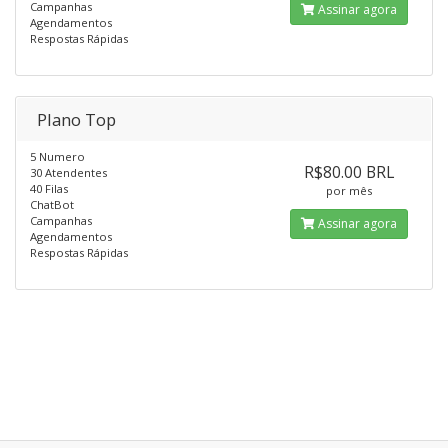
Campanhas
Assinar agora
Agendamentos
Respostas Rápidas
Plano Top
5 Numero
R$80.00 BRL
30 Atendentes
40 Filas
por mês
ChatBot
Campanhas
Assinar agora
Agendamentos
Respostas Rápidas