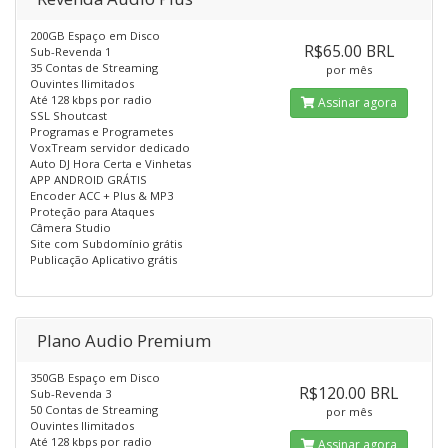
200GB Espaço em Disco
R$65.00 BRL
Sub-Revenda 1
35 Contas de Streaming
por mês
Ouvintes Ilimitados
Até 128 kbps por radio
Assinar agora
SSL Shoutcast
Programas e Programetes
VoxTream servidor dedicado
Auto DJ Hora Certa e Vinhetas
APP ANDROID GRÁTIS
Encoder ACC + Plus & MP3
Proteção para Ataques
Câmera Studio
Site com Subdomínio grátis
Publicação Aplicativo grátis
Plano Audio Premium
350GB Espaço em Disco
R$120.00 BRL
Sub-Revenda 3
50 Contas de Streaming
por mês
Ouvintes Ilimitados
Até 128 kbps por radio
Assinar agora