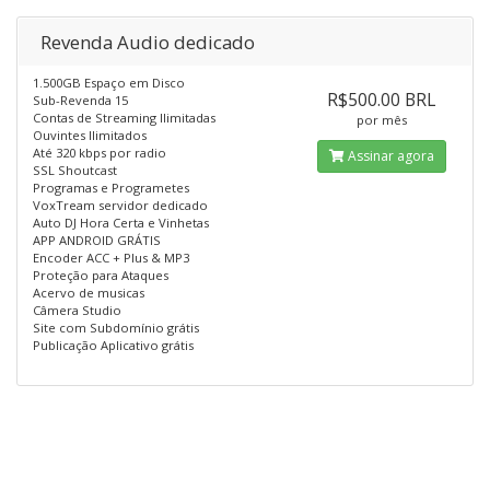
Revenda Audio dedicado
1.500GB Espaço em Disco
R$500.00 BRL
Sub-Revenda 15
Contas de Streaming Ilimitadas
por mês
Ouvintes Ilimitados
Até 320 kbps por radio
Assinar agora
SSL Shoutcast
Programas e Programetes
VoxTream servidor dedicado
Auto DJ Hora Certa e Vinhetas
APP ANDROID GRÁTIS
Encoder ACC + Plus & MP3
Proteção para Ataques
Acervo de musicas
Câmera Studio
Site com Subdomínio grátis
Publicação Aplicativo grátis