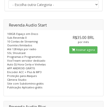
Revenda Audio Start
100GB Espaço em Disco
R$35.00 BRL
Sub-Revenda 0
10 Contas de Streaming
por mês
Ouvintes Ilimitados
Até 128 kbps por radio
Assinar agora
SSL Shoutcast
Programas e Programetes
VoxTream servidor dedicado
Auto DJ Hora Certa e Vinhetas
APP ANDROID GRÁTIS
Encoder ACC + Plus & MP3
Proteção para Ataques
Câmera Studio
Site com Subdomínio grátis
Publicação Aplicativo grátis
Revenda Audio Plus