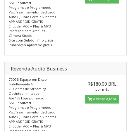
SSL Shoutcast
Programas e Programetes
VoxTream servidor dedicado
Auto DJ Hora Certa e Vinhetas
APP ANDROID GRÁTIS
Encoder ACC + Plus & MP3
Proteção para Ataques
Câmera Studio
Site com Subdomínio grátis
Publicação Aplicativo grátis
Revenda Audio Business
700GB Espaço em Disco
R$180.00 BRL
Sub-Revenda 6
70 Contas de Streaming
por mês
Ouvintes Ilimitados
Até 128 kbps por radio
Assinar agora
SSL Shoutcast
Programas e Programetes
VoxTream servidor dedicado
Auto DJ Hora Certa e Vinhetas
APP ANDROID GRÁTIS
Encoder ACC + Plus & MP3
Proteção para Ataques